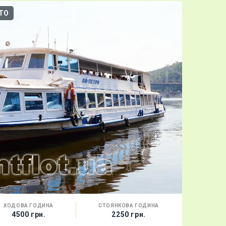
ТО
3D-ТУР
ХОДОВА ГОДИНА
СТОЯНКОВА ГОДИНА
МІСТ
4500 грн.
2250 грн.
140 г