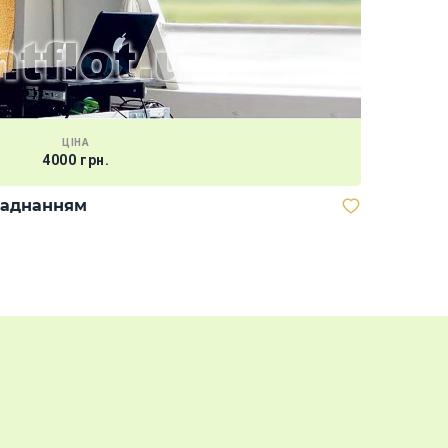
ЦІНА
4000 грн.
Прикрашан
спідниці
ладнанням