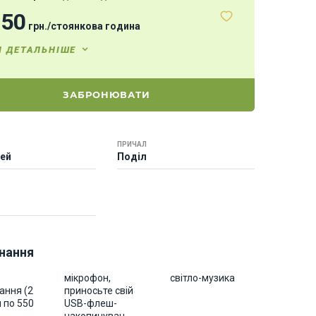
250
грн.
/
стоянкова година
И ДЕТАЛЬНІШЕ
ЗАБРОНЮВАТИ
ПРИЧАЛ
тей
Поділ
нання
мікрофон,
світло-музика
ання (2
приносьте свій
 по 550
USB-флеш-