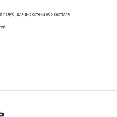
й палубі для дискотеки або застілля
ей:
ь