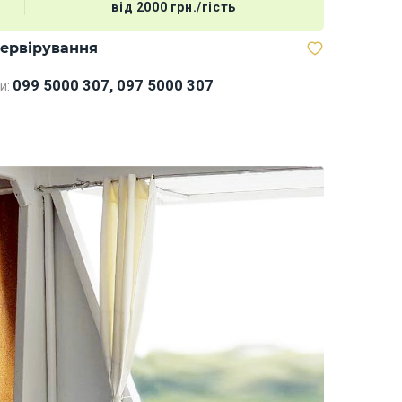
від 2000 грн./гість
сервірування
Мегабаск
099 5000 307, 097 5000 307
и: