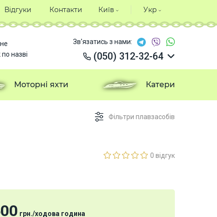
Відгуки
Контакти
Київ
Укр
Зв'язатись з нами:
не
 по назві
(050) 312-32-64
(050) 312-32-64
(050) 312-32-64
Моторні яхти
Катери
(050) 312-32-64
Фільтри плавзасобів
0 відгук
500
грн.
/
ходова година