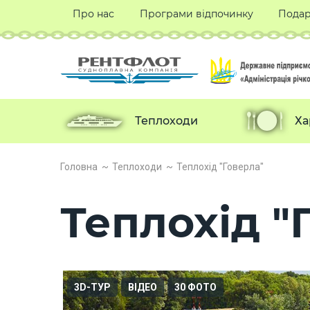
Про нас
Програми відпочинку
Подар
Теплоходи
Ха
Головна
Теплоходи
Теплохід "Говерла"
Теплохід "
3D-ТУР
ВІДЕО
30 ФОТО