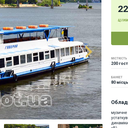
2
ЦІН
МІСТКІСТЬ
200 гос
БАНКЕТ
80 місць
Облад
музичне
устаткув
динаміки