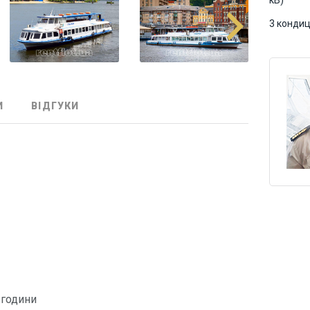
кВ)
3 кондиц
И
ВІДГУКИ
 години