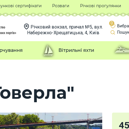
ункові сертифікати
Розваги
Річкові прогулянки
0
Вибра
Річковий вокзал, причал №5, вул.
Набережно-Хрещатицька, 4, Київ
Пошук
рчування
Вітрильні яхти
Говерла"
4