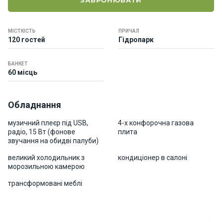
ЗАБРОНЮВАТИ
о
р
н
МІСТКІСТЬ
ПРИЧАЛ
і
120 гостей
Гідропарк
я
х
т
БАНКЕТ
60 місць
и
Обладнання
К
а
музичний плеєр під USB,
4-х конфорочна газова
т
радіо, 15 Bт (фонове
плита
е
звучання на обидві палуби)
р
и
великий холодильник з
кондиціонер в салоні
морозильною камерою
трансформовані меблі
Про
нас