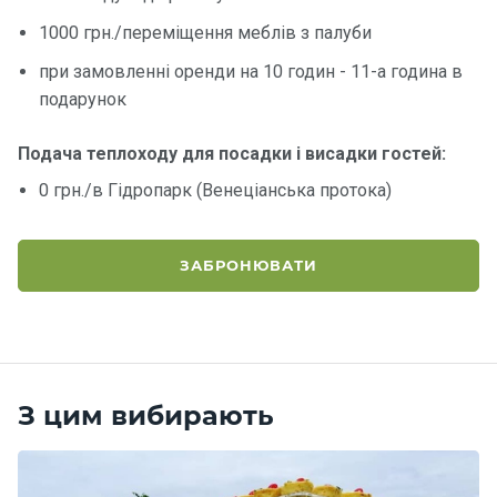
1000 грн./переміщення меблів з палуби
Контакт
при замовленні оренди на 10 годин - 11-а година в
и
подарунок
Подача теплоходу для посадки і висадки гостей:
0 грн./в Гідропарк (Венеціанська протока)
ЗАБРОНЮВАТИ
З цим вибирають