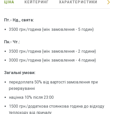
ЦІНА
КЕЙТЕРИНГ
ХАРАКТЕРИСТИКИ
ВІ
Програ
ми
відпочи
Пт.- Нд., свята:
нку
3500 грн./година (мін. замовлення - 5 годин)
Подару
нкові
Пн.- Чт.:
сертифі
3500 грн./година (мін. замовлення - 2 години)
кати
3000 грн./година (мін. замовлення - 4 години)
Розваг
и
Загальні умови:
передоплата 50% від вартості замовлення при
Річкові
резервуванні
прогул
націнка 10% після 23:00
янки
1500 грн./додаткова стоянкова година до відходу
Відгуки
теплоходу від причалу