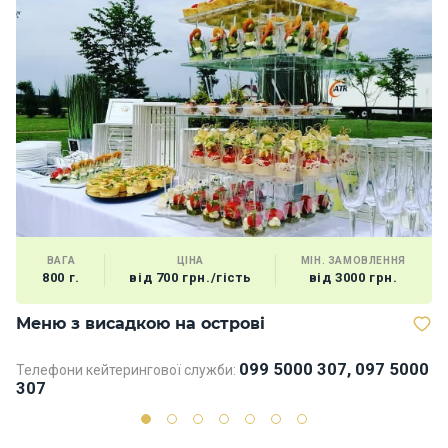
ВАГА
ЦІНА
МІН. ЗАМОВЛЕННЯ
800 г.
від 700 грн./гість
від 3000 грн.
Меню з висадкою на острові
М
099 5000 307, 097 5000
Телефони кейтерингової служби:
Те
307
3