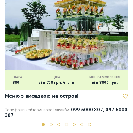
ВАГА
ЦІНА
МІН. ЗАМОВЛЕННЯ
800 г.
від 700 грн./гість
від 3000 грн.
Меню з висадкою на острові
М
099 5000 307, 097 5000
Телефони кейтерингової служби:
Те
307
3