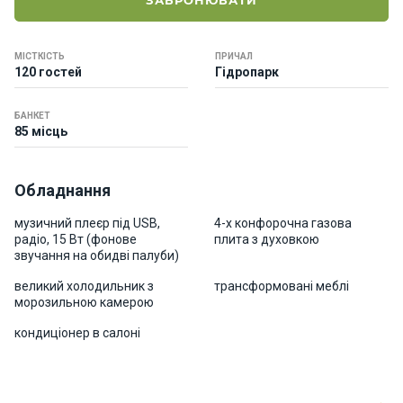
ЗАБРОНЮВАТИ
о
р
н
МІСТКІСТЬ
ПРИЧАЛ
і
120 гостей
Гідропарк
я
х
т
БАНКЕТ
85 місць
и
Обладнання
К
а
музичний плеєр під USB,
4-х конфорочна газова
т
радіо, 15 Bт (фонове
плита з духовкою
е
звучання на обидві палуби)
р
и
великий холодильник з
трансформовані меблі
морозильною камерою
кондиціонер в салоні
Про
нас