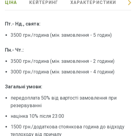
ЦІНА
КЕЙТЕРИНГ
ХАРАКТЕРИСТИКИ
ВІ
Програ
ми
відпочи
Пт.- Нд., свята:
нку
3500 грн./година (мін. замовлення - 5 годин)
Подару
нкові
Пн.- Чт.:
сертифі
3500 грн./година (мін. замовлення - 2 години)
кати
3000 грн./година (мін. замовлення - 4 години)
Розваг
и
Загальні умови:
передоплата 50% від вартості замовлення при
Річкові
резервуванні
прогул
націнка 10% після 23:00
янки
1500 грн./додаткова стоянкова година до відходу
Відгуки
теплоходу від причалу