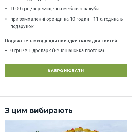
1000 грн./переміщення меблів з палуби
Контакт
при замовленні оренди на 10 годин - 11-а година в
и
подарунок
Подача теплоходу для посадки і висадки гостей:
0 грн./в Гідропарк (Венеціанська протока)
ЗАБРОНЮВАТИ
З цим вибирають