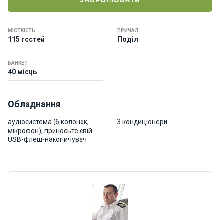
ЗАБРОНЮВАТИ
о
р
н
МІСТКІСТЬ
ПРИЧАЛ
і
115 гостей
Поділ
я
х
т
БАНКЕТ
40 місць
и
Обладнання
К
а
аудіосистема (6 колонок,
3 кондиціонери
т
мікрофон), приносьте свій
е
USB-флеш-накопичувач
р
и
Про
нас