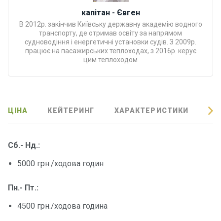
Програ
капітан - Євген
ми
В 2012р. закінчив Київську державну академію водного
відпочи
транспорту, де отримав освіту за напрямом
нку
судноводіння і енергетичні установки судів. З 2009р.
працює на пасажирських теплоходах, з 2016р. керує
цим теплоходом
Подару
нкові
сертифі
кати
ЦІНА
КЕЙТЕРИНГ
ХАРАКТЕРИСТИКИ
ВІ
Розваг
и
Сб.- Нд.:
5000 грн./ходова годин
Річкові
прогул
Пн.- Пт.:
янки
4500 грн./ходова година
Відгуки