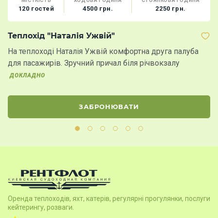
МІСТКІСТЬ
ХОДОВА ГОДИНА
СТОЯНКОВА ГОДИНА
120 гостей
4500 грн.
2250 грн.
Теплохід "Наталія Ужвій"
Б
На теплоході Наталія Ужвій комфортна друга палуба
Н
для пасажирів. Зручний причал біля річвокзалу
в
К
ДОКЛАДНО
ЗАБРОНЮВАТИ
Оренда теплоходів, яхт, катерів, регулярні прогулянки, послуги
кейтерингу, розваги.