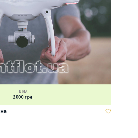
ЦІНА
2000 грн.
она
Луки і Ар