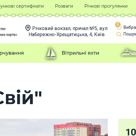
ункові сертифікати
Розваги
Річкові прогулянки
0
Вибра
Річковий вокзал, причал №5, вул.
Набережно-Хрещатицька, 4, Київ
Пошук
рчування
Вітрильні яхти
Свій"
1