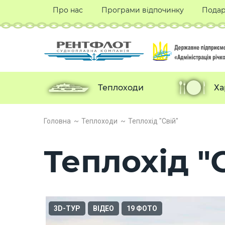
Про нас
Програми відпочинку
Подар
Теплоходи
Ха
Головна
Теплоходи
Теплохід "Свій"
Теплохід "
3D-ТУР
ВІДЕО
19 ФОТО