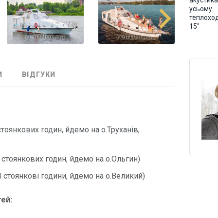
акустика
усьому
теплоход
15"
И
ВІДГУКИ
)
 стоянкових годин, йдемо на о.Труханів,
 6 стоянкових годин, йдемо на о.Ольгин)
 4 стоянкові години, йдемо на о.Великий)
ей: