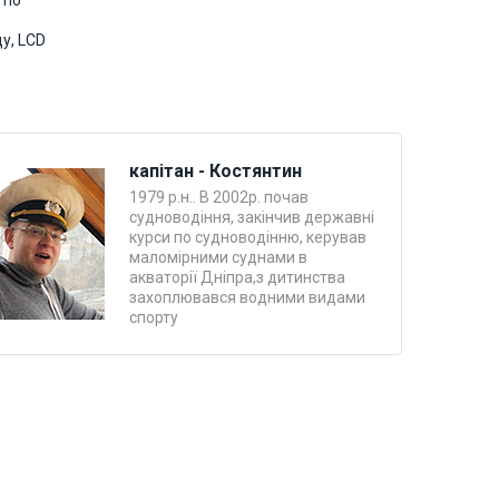
 по
у, LCD
капітан - Костянтин
1979 р.н.. В 2002р. почав
судноводіння, закінчив державні
курси по судноводінню, керував
маломірними суднами в
акваторії Дніпра,з дитинства
захоплювався водними видами
спорту