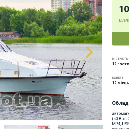
1
ЦІН
МІСТКІСТЬ
12 гост
БАНКЕТ
12 місць
Облад
автомаг
(50 Ват, 
MP4, USB