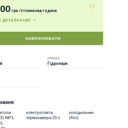
000
грн.
/
стоянкова година
И ДЕТАЛЬНІШЕ
ЗАБРОНЮВАТИ
ПРИЧАЛ
ей
Гідропарк
нання
нітола
електроплита,
холодильник
CD, MP3,
термокамера 20 л
(46л)
),