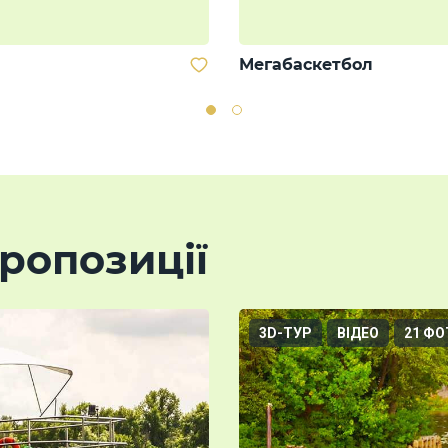
Мегабаскетбол
ропозиції
3D-ТУР
ВІДЕО
21 ФО