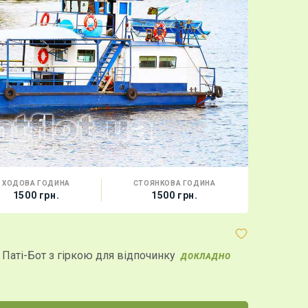
ХОДОВА ГОДИНА
СТОЯНКОВА ГОДИНА
МІСТ
1500 грн.
1500 грн.
10 г
Яхта "Аст
Паті-Бот з гіркою для відпочинку
Яхта "Астра
ДОКЛАДНО
Причалює т