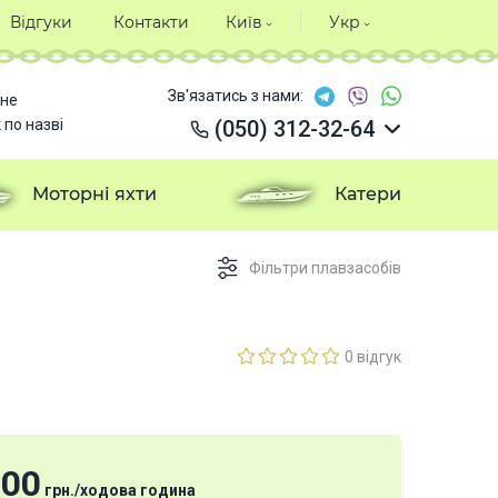
Відгуки
Контакти
Київ
Укр
Зв'язатись з нами:
не
 по назві
(050) 312-32-64
(050) 312-32-64
(050) 312-32-64
Моторні яхти
Катери
(050) 312-32-64
Фільтри плавзасобів
0 відгук
000
грн.
/
ходова година