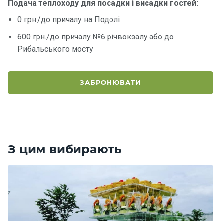
Подача теплоходу для посадки і висадки гостей:
0 грн./до причалу на Подолі
Контакт
и
600 грн./до причалу №6 річвокзалу або до
Рибальського мосту
ЗАБРОНЮВАТИ
З цим вибирають