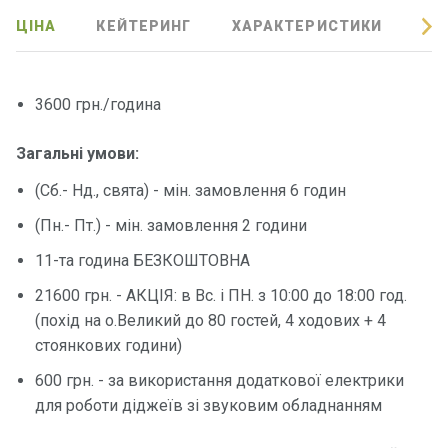
Програ
ЦІНА
КЕЙТЕРИНГ
ХАРАКТЕРИСТИКИ
ВІ
ми
відпочи
нку
3600 грн./година
Подару
Загальні умови:
нкові
сертифі
(Сб.- Нд., свята) - мін. замовлення 6 годин
кати
(Пн.- Пт.) - мін. замовлення 2 години
Розваг
11-та година БЕЗКОШТОВНА
и
21600 грн. - АКЦІЯ: в Вс. і ПН. з 10:00 до 18:00 год.
(похід на о.Великий до 80 гостей, 4 ходових + 4
Річкові
стоянкових години)
прогул
600 грн. - за використання додаткової електрики
янки
для роботи діджеїв зі звуковим обладнанням
Відгуки