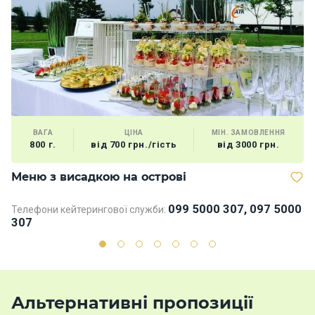
ВАГА
ЦІНА
МІН. ЗАМОВЛЕННЯ
800 г.
від 700 грн./гість
від 3000 грн.
Меню з висадкою на острові
М
099 5000 307, 097 5000
Телефони кейтерингової служби:
Те
307
3
Альтернативні пропозиції