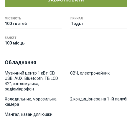
ЗАБРОНЮВАТИ
о
р
н
МІСТКІСТЬ
ПРИЧАЛ
і
100 гостей
Поділ
я
х
т
БАНКЕТ
100 місць
и
Обладнання
К
а
Музичний центр 1 кВт, CD,
СВЧ, електрочайник
т
USB, AUX, Bluetooth, ТВ LCD
е
42", світломузика,
р
радіомікрофон
и
Холодильник, морозильна
2 кондиціонера на 1-ій палубі
камера
Про
Мангал, казан для юшки
нас