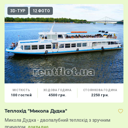
3D-ТУР
12 ФОТО
МІСТКІСТЬ
ХОДОВА ГОДИНА
СТОЯНКОВА ГОДИНА
100 гостей
4500 грн.
2250 грн.
Теплохід "Микола Дудка"
Т
Микола Дудка - двопалубний теплохід з зручним
К
причалом
в
ДОКЛАДНО