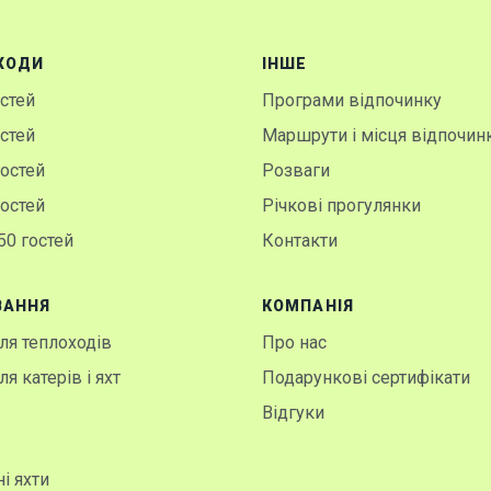
ХОДИ
IНШЕ
остей
Програми відпочинку
остей
Маршрути і місця відпочин
гостей
Розваги
гостей
Річкові прогулянки
50 гостей
Контакти
ВАННЯ
КОМПАНІЯ
я теплоходів
Про нас
я катерів і яхт
Подарункові сертифікати
Відгуки
і яхти