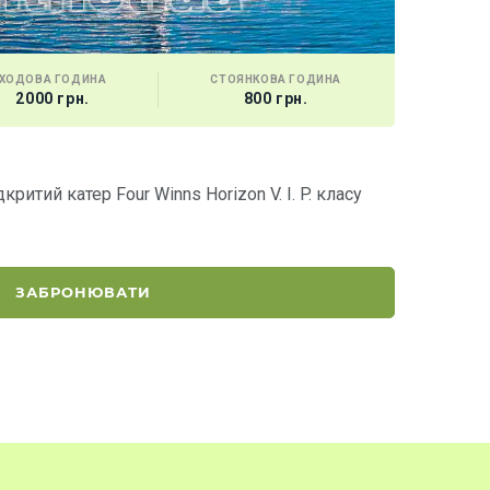
ХОДОВА ГОДИНА
СТОЯНКОВА ГОДИНА
МІСТ
2000 грн.
800 грн.
12 г
Теплохід 
итий катер Four Winns Horizon V. I. P. класу
Комфортабе
ЗАБРОНЮВАТИ