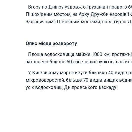
Вгору по Дніпру уздовж о.Труханів і правого б
Пішохідним мостом, на Арку Дружби народів і Ф
Залізничним і Північним мостами, повз гирло 
Опис місця розвороту
Площа водосховища майже 1000 км, протяжніст
затоплено більше 50 населених пунктів, в яких 
У Київському морі живуть близько 40 видів риб 
мікроводоростей, більше 70 видів вищих водних
усіх водосховищ Дніпровського каскаду.