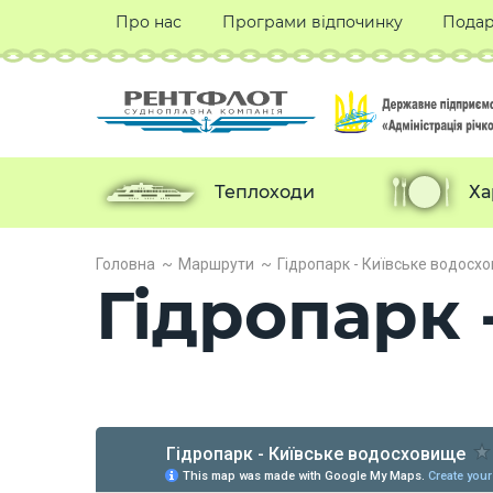
Про нас
Програми відпочинку
Подар
Теплоходи
Ха
Головна
Маршрути
Гідропарк - Київське водосх
Гідропарк 