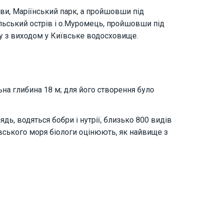
ави, Маріїнський парк, а пройшовши під
альський острів і о.Муромець, пройшовши під
зу з виходом у Київське водосховище.
а глибина 18 м; для його створення було
дь, водяться бобри і нутрії, близько 800 видів
ївського моря біологи оцінюють, як найвище з