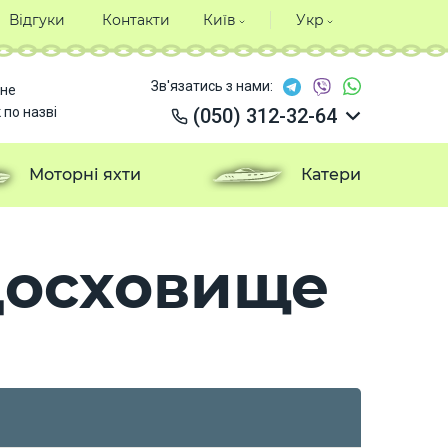
Відгуки
Контакти
Київ
Укр
Зв'язатись з нами:
не
 по назві
(050) 312-32-64
(050) 312-32-64
(050) 312-32-64
Моторні яхти
Катери
(050) 312-32-64
одосховище