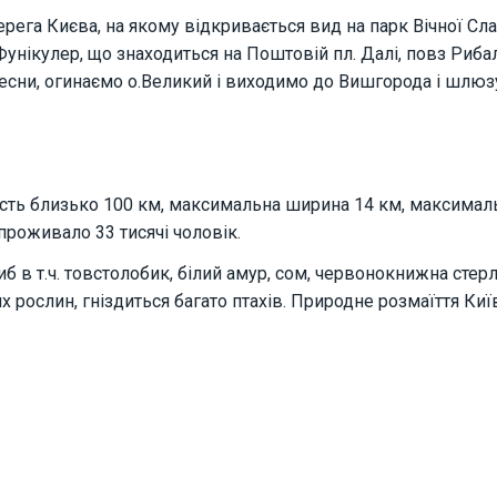
ерега Києва, на якому відкривається вид на парк Вічної Сл
унікулер, що знаходиться на Поштовій пл. Далі, повз Риб
Десни, огинаємо о.Великий і виходимо до Вишгорода і шлю
ь близько 100 км, максимальна ширина 14 км, максимальн
проживало 33 тисячі чоловік.
в т.ч. товстолобик, білий амур, сом, червонокнижна стерля
 рослин, гніздиться багато птахів. Природне розмаїття Ки