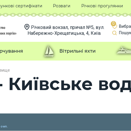
ункові сертифікати
Розваги
Річкові прогулянки
0
Вибра
Річковий вокзал, причал №5, вул.
Набережно-Хрещатицька, 4, Київ
Пошук
рчування
Вітрильні яхти
овище
- Київське в