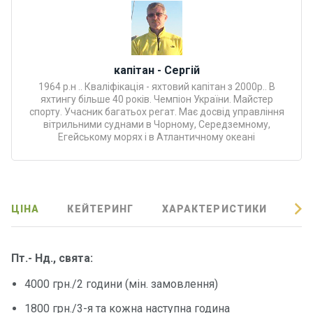
Програ
ми
відпочи
нку
капітан - Сергій
1964 р.н .. Кваліфікація - яхтовий капітан з 2000р.. В
Подару
яхтингу більше 40 років. Чемпіон України. Майстер
нкові
спорту. Учасник багатьох регат. Має досвід управління
вітрильними суднами в Чорному, Середземному,
сертифі
Егейському морях і в Атлантичному океані
кати
Розваг
и
ЦІНА
КЕЙТЕРИНГ
ХАРАКТЕРИСТИКИ
ВІ
Річкові
прогул
Пт.- Нд., свята:
янки
4000 грн./2 години (мін. замовлення)
Відгуки
1800 грн./3-я та кожна наступна година