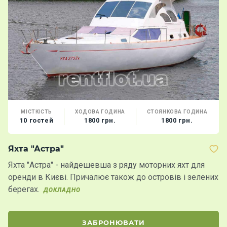
МІСТКІСТЬ
ХОДОВА ГОДИНА
СТОЯНКОВА ГОДИНА
10 гостей
1800 грн.
1800 грн.
Яхта "Астра"
К
Яхта "Астра" - найдешевша з ряду моторних яхт для
Ч
оренди в Києві. Причалює також до островів і зелених
к
берегах.
ДОКЛАДНО
ЗАБРОНЮВАТИ