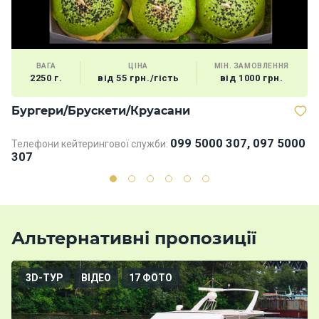
ВАГА
ЦІНА
МІН. ЗАМОВЛЕННЯ
2250 г.
від 55 грн./гість
від 1000 грн.
Бургери/Брускети/Круасани
Д
099 5000 307, 097 5000
Телефони кейтерингової служби:
Те
307
3
Альтернативні пропозиції
3D-ТУР
ВІДЕО
17 ФОТО