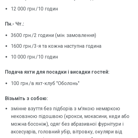
12 000 грн./10 годин
Контакт
и
Пн.- Чт.:
3600 грн./2 години (мін. замовлення)
1600 грн./3-я та кожна наступна година
10 000 грн./10 годин
Подача яхти для посадки і висадки гостей:
100 грн./в яхт-клуб "Оболонь"
Візьміть з собою:
змінне взуття без підборів з м'якою немаркою
нековзною підошвою (крокси, мокасини, кеди або
можна босоніж), одяг без абразивної фурнітури і
аксесуарів, головний убір, вітровку, окуляри від