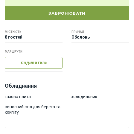
о
р
ЗАБРОНЮВАТИ
н
і
я
МІСТКІСТЬ
ПРИЧАЛ
х
8 гостей
Оболонь
т
и
МАРШРУТИ
ПОДИВИТИСЬ
К
а
т
е
Обладнання
р
и
газова плита
холодильник
виносний стіл для берега та
кокпіту
Про
нас