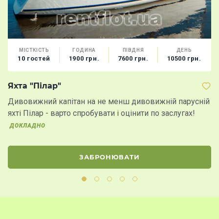
МІСТКІСТЬ
ГОДИНА
ПІВДНЯ
ДЕНЬ
10 гостей
1900 грн.
7600 грн.
10500 грн.
Яхта "Пілар"
Т
Дивовижний капітан на не менш дивовижній парусній
Ч
яхті Пілар - варто спробувати і оцінити по заслугах!
ат
д
ДОКЛАДНО
ЗАБРОНЮВАТИ