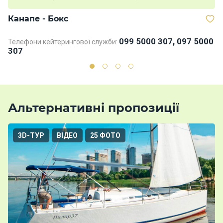
Канапе - Бокс
Б
099 5000 307, 097 5000
Телефони кейтерингової служби:
Те
307
3
Альтернативні пропозиції
3D-ТУР
ВІДЕО
25 ФОТО