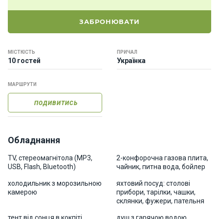
о
р
ЗАБРОНЮВАТИ
н
і
я
МІСТКІСТЬ
ПРИЧАЛ
х
10 гостей
Українка
т
и
МАРШРУТИ
ПОДИВИТИСЬ
К
а
т
е
Обладнання
р
и
TV, стереомагнітола (MP3,
2-конфорочна газова плита,
USB, Flash, Bluetooth)
чайник, питна вода, бойлер
холодильник з морозильною
яхтовий посуд: столові
Про
камерою
прибори, тарілки, чашки,
нас
склянки, фужери, пательня
тент від сонця в кокпіті,
душ з гарячою водою