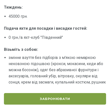
Тиждень:
45000 грн.
Подача яхти для посадки і висадки гостей
:
0 грн./в яхт-клуб "Південний"
Візьміть з собою:
змінне взуття без підборів з м'якою немаркою
нековзною підошвою (крокси, мокасини, кеди або
можна босоніж), одяг без абразивної фурнітури і
аксесуарів, головний убір, вітровку, окуляри від
сонця, крем від засмаги, купальний костюм, рушник
ЗАБРОНЮВАТИ