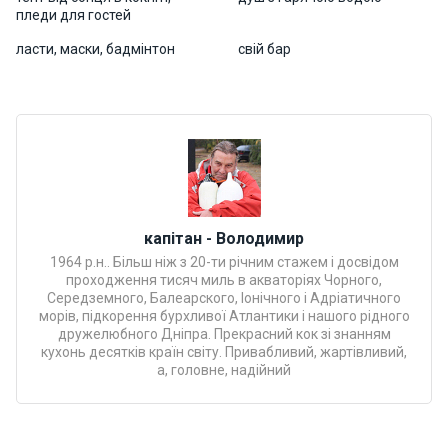
Програ
пледи для гостей
ми
ласти, маски, бадмінтон
свій бар
відпочи
нку
Подару
нкові
сертифі
кати
капітан - Володимир
Розваг
1964 р.н.. Більш ніж з 20-ти річним стажем і досвідом
проходження тисяч миль в акваторіях Чорного,
и
Середземного, Балеарского, Іонічного і Адріатичного
морів, підкорення бурхливої Атлантики і нашого рідного
дружелюбного Дніпра. Прекрасний кок зі знанням
Річкові
кухонь десятків країн світу. Привабливий, жартівливий,
прогул
а, головне, надійний
янки
Відгуки