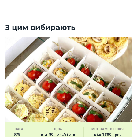
З цим вибирають
ВАГА
ЦІНА
МІН. ЗАМОВЛЕННЯ
975 г.
від 80 грн./гість
від 1300 грн.