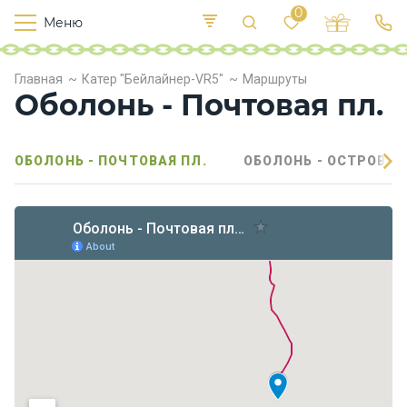
0
Меню
Т
е
К
Р
Главная
Катер "Бейлайнер-VR5"
Маршруты
и
у
п
Оболонь - Почтовая пл.
е
с
л
в
о
х
ОБОЛОНЬ - ПОЧТОВАЯ ПЛ.
ОБОЛОНЬ - ОСТРОВ В
о
д
ы
П
и
т
а
н
и
е