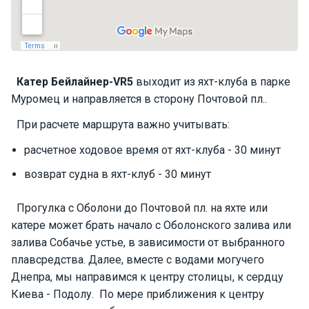
П
а
р
у
с
Катер
Бейлайнер-VR5
выходит из яхт-клуба в парке
н
Муромец и направляется в сторону Почтовой пл..
ы
е
При расчете маршрута важно учитывать:
я
х
расчетное ходовое время от яхт-клуба - 30 минут
т
ы
возврат судна в яхт-клуб - 30 минут
Прогулка с Оболони до Почтовой пл. на яхте или
М
катере может брать начало с Оболонского залива или
о
залива Собачье устье, в зависимости от выбранного
т
плавсредства. Далее, вместе с водами могучего
о
р
Днепра, мы направимся к центру столицы, к сердцу
н
Киева - Подолу. По мере приближения к центру
ы