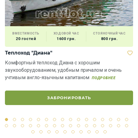
ВМЕСТИМОСТЬ
ХОДОВОЙ ЧАС
СТОЯНОЧНЫЙ ЧАС
20 гостей
1600 грн.
800 грн.
Теплоход "Диана"
Я
Комфортный теплоход Диана c хорошим
Р
звукооборудованием, удобным причалом и очень
п
учтивым англо-язычным капитаном
в
ПОДРОБНЕЕ
ЗАБРОНИРОВАТЬ