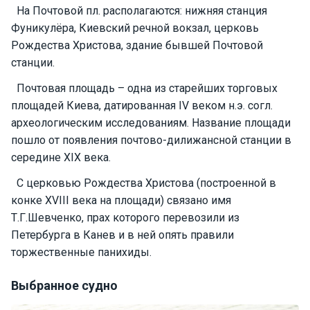
На Почтовой пл. располагаются: нижняя станция
Подаро
Фуникулёра, Киевский речной вокзал, церковь
чные
Рождества Христова, здание бывшей Почтовой
сертиф
станции.
икаты
Почтовая площадь – одна из старейших торговых
площадей Киева, датированная IV веком н.э. согл.
Развле
чения
археологическим исследованиям. Название площади
пошло от появления почтово-дилижансной станции в
середине XIX века.
Речные
прогулк
С церковью Рождества Христова (построенной в
и
конке XVIII века на площади) связано имя
Т.Г.Шевченко, прах которого перевозили из
Отзывы
Петербурга в Канев и в ней опять правили
торжественные панихиды.
Контакт
ы
Выбранное судно