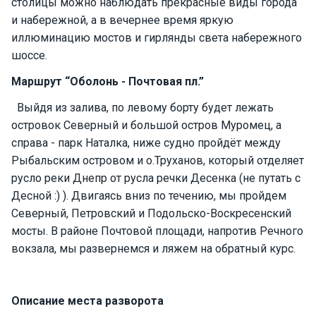
столицы можно наблюдать прекрасные виды города
е
и набережной, а в вечернее время яркую
я
х
иллюминацию мостов и гирлянды света набережного
т
шоссе.
ы
Маршрут “Оболонь - Почтовая пл.”
Выйдя из залива, по левому борту будет лежать
К
островок Северный и большой остров Муромец, а
а
т
справа - парк Наталка, ниже судно пройдёт между
е
Рыбальским островом и о.Труханов, который отделяет
р
русло реки Днепр от русла речки Десенка (не путать с
а
Десной :) ). Двигаясь вниз по течению, мы пройдем
Северный, Петровский и Подольско-Воскресенский
О нас
мосты. В районе Почтовой площади, напротив Речного
вокзала, мы развернемся и ляжем на обратный курс.
Програ
ммы
отдыха
Описание места разворота