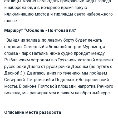
столицы можно наблюдать прекрасные виды города
е
и набережной, а в вечернее время яркую
я
х
иллюминацию мостов и гирлянды света набережного
т
шоссе.
ы
Маршрут “Оболонь - Почтовая пл.”
Выйдя из залива, по левому борту будет лежать
К
островок Северный и большой остров Муромец, а
а
т
справа - парк Наталка, ниже судно пройдёт между
е
Рыбальским островом и о.Труханов, который отделяет
р
русло реки Днепр от русла речки Десенка (не путать с
а
Десной :) ). Двигаясь вниз по течению, мы пройдем
Северный, Петровский и Подольско-Воскресенский
О нас
мосты. В районе Почтовой площади, напротив Речного
вокзала, мы развернемся и ляжем на обратный курс.
Програ
ммы
отдыха
Описание места разворота