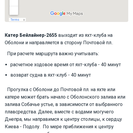
П
а
р
у
с
Катер
Бейлайнер-2655
выходит из яхт-клуба на
н
Оболони и направляется в сторону Почтовой пл..
ы
е
При расчете маршрута важно учитывать:
я
х
расчетное ходовое время от яхт-клуба - 40 минут
т
ы
возврат судна в яхт-клуб - 40 минут
Прогулка с Оболони до Почтовой пл. на яхте или
М
катере может брать начало с Оболонского залива или
о
залива Собачье устье, в зависимости от выбранного
т
плавсредства. Далее, вместе с водами могучего
о
р
Днепра, мы направимся к центру столицы, к сердцу
н
Киева - Подолу. По мере приближения к центру
ы