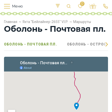
0
Меню
Т
е
К
Р
Главная
Яхта "Бейлайнер-2655" V.I.P.
Маршруты
и
у
п
Оболонь - Почтовая пл.
е
с
л
в
о
х
ОБОЛОНЬ - ПОЧТОВАЯ ПЛ.
ОБОЛОНЬ - ОСТРОВ В
о
д
ы
П
и
т
а
н
и
е