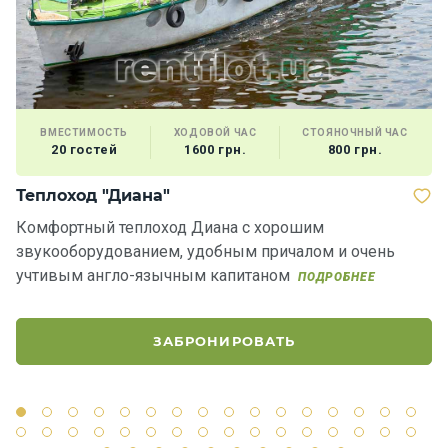
ВМЕСТИМОСТЬ
ХОДОВОЙ ЧАС
СТОЯНОЧНЫЙ ЧАС
20 гостей
1600 грн.
800 грн.
Теплоход "Диана"
Я
Комфортный теплоход Диана c хорошим
Р
звукооборудованием, удобным причалом и очень
п
учтивым англо-язычным капитаном
в
ПОДРОБНЕЕ
ЗАБРОНИРОВАТЬ