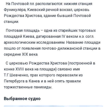
На Почтовой пл. располагаются: нижняя станция
Подаро
Фуникулёра, Киевский речной вокзал, церковь
чные
Рождества Христова, здание бывшей Почтовой
сертиф
станции.
икаты
Почтовая площадь – одна из старейших торговых
площадей Киева, датированная IV веком н.э. согл.
Развле
чения
археологическим исследованиям. Название площади
пошло от появления почтово-дилижансной станции в
середине XIX века.
Речные
прогулк
С церковью Рождества Христова (построенной в
и
конке XVIII века на площади) связано имя
Т.Г.Шевченко, прах которого перевозили из
Отзывы
Петербурга в Канев и в ней опять правили
торжественные панихиды.
Контакт
ы
Выбранное судно