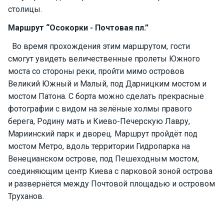
е
столицы.
я
х
Маршрут “Осокорки - Почтовая пл.”
т
ы
Во время прохождения этим маршрутом, гости
смогут увидеть величественные пролеты Южного
моста со стороны реки, пройти мимо островов
К
Великий Южный и Малый, под Дарницким мостом и
а
мостом Патона. С борта можно сделать прекрасные
т
фотографии с видом на зелёные холмы правого
е
р
берега, Родину мать и Киево-Печерскую Лавру,
а
Мариинский парк и дворец. Маршрут пройдёт под
мостом Метро, вдоль территории Гидропарка на
Венецианском острове, под Пешеходным мостом,
О нас
соединяющим центр Киева с парковой зоной острова
и развернётся между Почтовой площадью и островом
Програ
Труханов.
ммы
отдыха