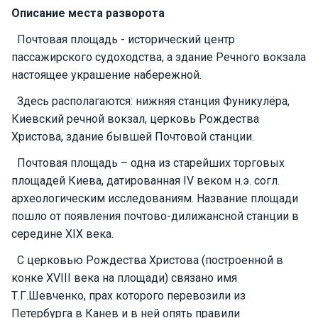
Описание места разворота
Подаро
чные
Почтовая площадь - исторический центр
сертиф
пассажирского судоходства, а здание Речного вокзала
икаты
настоящее украшение набережной.
Здесь располагаются: нижняя станция Фуникулёра,
Развле
Киевский речной вокзал, церковь Рождества
чения
Христова, здание бывшей Почтовой станции.
Почтовая площадь – одна из старейших торговых
Речные
площадей Киева, датированная IV веком н.э. согл.
прогулк
и
археологическим исследованиям. Название площади
пошло от появления почтово-дилижансной станции в
середине XIX века.
Отзывы
С церковью Рождества Христова (построенной в
Контакт
конке XVIII века на площади) связано имя
ы
Т.Г.Шевченко, прах которого перевозили из
Петербурга в Канев и в ней опять правили