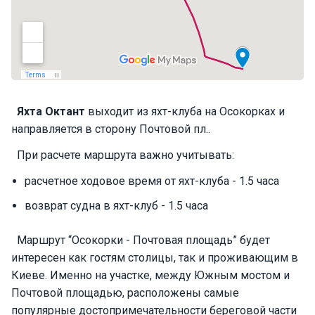
П
а
р
у
с
н
ы
Яхта
Октант
выходит из яхт-клуба на Осокорках и
е
направляется в сторону Почтовой пл..
я
х
При расчете маршрута важно учитывать:
т
ы
расчетное ходовое время от яхт-клуба - 1.5 часа
возврат судна в яхт-клуб - 1.5 часа
М
о
Маршрут “Осокорки - Почтовая площадь” будет
т
интересен как гостям столицы, так и проживающим в
о
Киеве. Именно на участке, между Южным мостом и
р
Почтовой площадью, расположены самые
н
ы
популярные достопримечательности береговой части