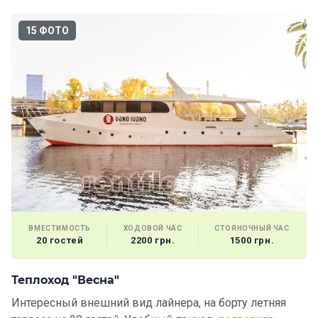
Подаро
15 ФОТО
чные
сертиф
икаты
Развле
чения
Речные
прогулк
и
ВМЕСТИМОСТЬ
ХОДОВОЙ ЧАС
СТОЯНОЧНЫЙ ЧАС
Отзывы
20 гостей
2200 грн.
1500 грн.
Контакт
Теплоход "Весна"
Т
ы
Интересный внешний вид лайнера, на борту летняя
О