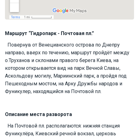
П
а
р
у
Маршрут “Гидропарк - Почтовая пл.”
с
н
Повернув от Венецианского острова по Днепру
ы
направо, вверх по течению, маршрут пройдёт между
е
я
о.Труханов и склонами правого берега Киева, на
х
котором открывается вид на парк Вечной Славы,
т
Аскольдову могилу, Мариинский парк, а пройдя под
ы
Пешеходным мостом, на Арку Дружбы народов и
Фуникулер, находящийся на Почтовой пл.
М
о
т
Описание места разворота
о
р
На Почтовой пл. располагаются: нижняя станция
н
Фуникулёра, Киевский речной вокзал, церковь
ы