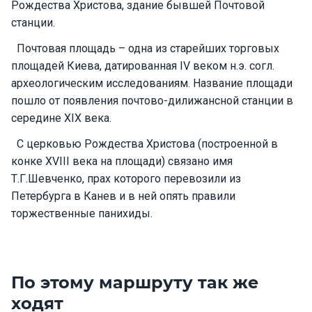
Рождества Христова, здание бывшей Почтовой
е
я
станции.
х
Почтовая площадь – одна из старейших торговых
т
ы
площадей Киева, датированная IV веком н.э. согл.
археологическим исследованиям. Название площади
пошло от появления почтово-дилижансной станции в
К
середине XIX века.
а
т
С церковью Рождества Христова (построенной в
е
конке XVIII века на площади) связано имя
р
Т.Г.Шевченко, прах которого перевозили из
а
Петербурга в Канев и в ней опять правили
торжественные панихиды.
О нас
Програ
ммы
По этому маршруту так же
отдыха
ходят