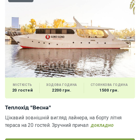
Програ
ми
відпочи
нку
Подару
нкові
сертифі
кати
Розваг
МІСТКІСТЬ
ХОДОВА ГОДИНА
СТОЯНКОВА ГОДИНА
и
20 гостей
2200 грн.
1500 грн.
Річкові
Теплохід "Весна"
Т
прогул
Цікавий зовнішній вигляд лайнера, на борту літня
Ч
янки
тераса на 20 гостей. Зручний причал
го
ДОКЛАДНО
са
Відгуки