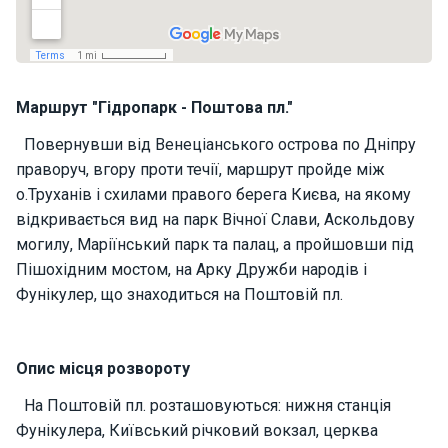
н
я
В
Маршрут "Гідропарк - Поштова пл."
і
т
Повернувши від Венеціанського острова по Дніпру
р
праворуч, вгору проти течії, маршрут пройде між
и
л
о.Труханів і схилами правого берега Києва, на якому
ь
відкривається вид на парк Вічної Слави, Аскольдову
н
могилу, Маріїнський парк та палац, а пройшовши під
і
Пішохідним мостом, на Арку Дружби народів і
я
х
Фунікулер, що знаходиться на Поштовій пл.
т
и
Опис місця розвороту
М
На Поштовій пл. розташовуються: нижня станція
о
Фунікулера, Київський річковий вокзал, церква
т