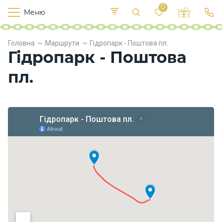
0
Меню
Т
е
К
У
Головна
Маршрути
Гідропарк - Поштова пл.
иї
к
п
Гідропарк - Поштова
в
р
л
о
пл.
х
о
д
и
Х
а
р
ч
у
в
а
н