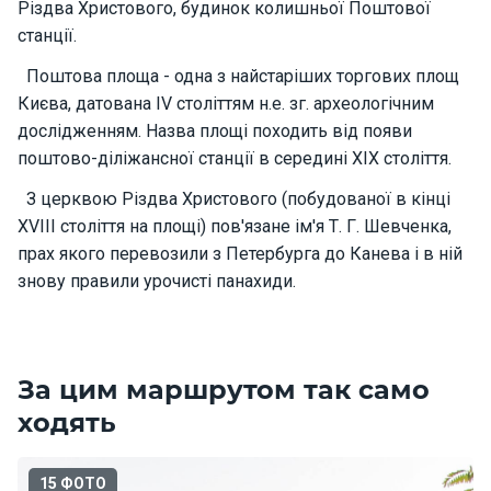
Різдва Христового, будинок колишньої Поштової
о
р
станції.
н
Поштова площа - одна з найстаріших торгових площ
і
я
Києва, датована IV століттям н.е. зг. археологічним
х
дослідженням. Назва площі походить від появи
т
поштово-діліжансної станції в середині XIX століття.
и
З церквою Різдва Христового (побудованої в кінці
XVIII століття на площі) пов'язане ім'я Т. Г. Шевченка,
К
прах якого перевозили з Петербурга до Канева і в ній
а
знову правили урочисті панахиди.
т
е
р
и
За цим маршрутом так само
ходять
Про
нас
15 ФОТО