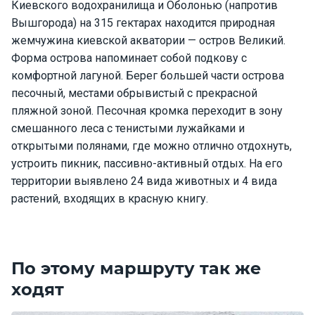
Киевского водохранилища и Оболонью (напротив
е
я
Вышгорода) на 315 гектарах находится природная
х
жемчужина киевской акватории — остров Великий.
т
Форма острова напоминает собой подкову с
ы
комфортной лагуной. Берег большей части острова
песочный, местами обрывистый с прекрасной
пляжной зоной. Песочная кромка переходит в зону
К
а
смешанного леса с тенистыми лужайками и
т
открытыми полянами, где можно отлично отдохнуть,
е
устроить пикник, пассивно-активный отдых. На его
р
территории выявлено 24 вида животных и 4 вида
а
растений, входящих в красную книгу.
О нас
По этому маршруту так же
Програ
ммы
ходят
отдыха