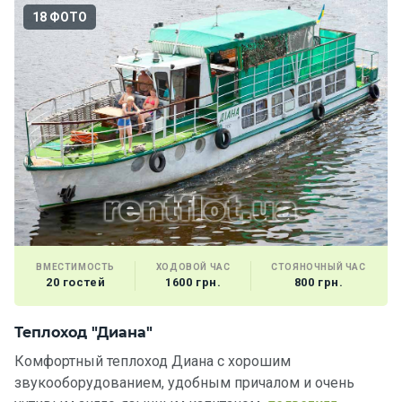
18 ФОТО
Подаро
чные
сертиф
икаты
Развле
чения
Речные
прогулк
и
ВМЕСТИМОСТЬ
ХОДОВОЙ ЧАС
СТОЯНОЧНЫЙ ЧАС
20 гостей
1600 грн.
800 грн.
Отзывы
Теплоход "Диана"
Я
Контакт
Комфортный теплоход Диана c хорошим
Р
ы
звукооборудованием, удобным причалом и очень
п