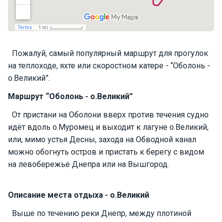
П
а
р
у
Пожалуй, самый популярный маршрут для прогулок
с
н
на теплоходе, яхте или скоростном катере - “Оболонь -
ы
о.Великий”.
е
я
Маршрут “Оболонь - о.Великий”
х
От пристани на Оболони вверх против течения судно
т
ы
идёт вдоль о.Муромец и выходит к лагуне о.Великий,
или, мимо устья Десны, захода на Обводной канал
можно обогнуть остров и пристать к берегу с видом
М
на левобережье Днепра или на Вышгород.
о
т
о
Описание места отдыха - о.Великий
р
н
Выше по течению реки Днепр, между плотиной
ы