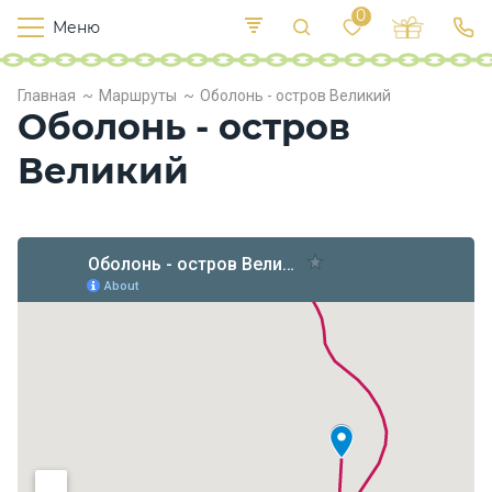
0
Меню
Т
е
К
Р
Главная
Маршруты
Оболонь - остров Великий
и
у
п
Оболонь - остров
е
с
л
в
о
Великий
х
о
д
ы
П
и
т
а
н
и
е