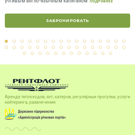
учтивым англо-язычным капитаном
в
ПОДРОБНЕЕ
ЗАБРОНИРОВАТЬ
Аренда теплоходов, яхт, катеров, регулярные прогулки, услуги
кейтеринга, развлечения.