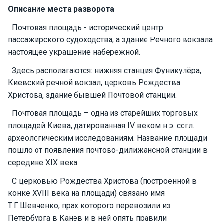
Описание места разворота
Подаро
чные
Почтовая площадь - исторический центр
сертиф
пассажирского судоходства, а здание Речного вокзала
икаты
настоящее украшение набережной.
Здесь располагаются: нижняя станция Фуникулёра,
Развле
Киевский речной вокзал, церковь Рождества
чения
Христова, здание бывшей Почтовой станции.
Почтовая площадь – одна из старейших торговых
Речные
площадей Киева, датированная IV веком н.э. согл.
прогулк
и
археологическим исследованиям. Название площади
пошло от появления почтово-дилижансной станции в
середине XIX века.
Отзывы
С церковью Рождества Христова (построенной в
Контакт
конке XVIII века на площади) связано имя
ы
Т.Г.Шевченко, прах которого перевозили из
Петербурга в Канев и в ней опять правили