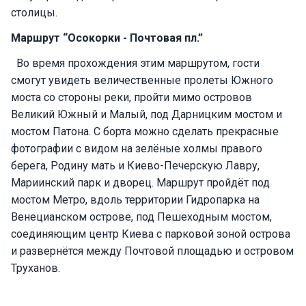
е
столицы.
я
х
Маршрут “Осокорки - Почтовая пл.”
т
ы
Во время прохождения этим маршрутом, гости
смогут увидеть величественные пролеты Южного
моста со стороны реки, пройти мимо островов
К
Великий Южный и Малый, под Дарницким мостом и
а
мостом Патона. С борта можно сделать прекрасные
т
фотографии с видом на зелёные холмы правого
е
р
берега, Родину мать и Киево-Печерскую Лавру,
а
Мариинский парк и дворец. Маршрут пройдёт под
мостом Метро, вдоль территории Гидропарка на
Венецианском острове, под Пешеходным мостом,
О нас
соединяющим центр Киева с парковой зоной острова
и развернётся между Почтовой площадью и островом
Програ
Труханов.
ммы
отдыха