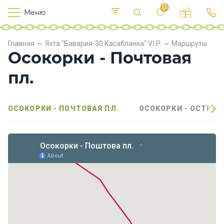
0
Меню
Т
е
К
Р
Главная
Яхта "Бавария-30 Касабланка" V.I.P.
Маршруты
и
у
п
Осокорки - Почтовая
е
с
л
в
о
пл.
х
о
д
ОСОКОРКИ - ПОЧТОВАЯ ПЛ.
ОСОКОРКИ - ОСТРОВ
ы
П
и
т
а
н
и
е