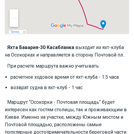
П
а
р
у
с
н
ы
Яхта
Бавария-30 Касабланка
выходит из яхт-клуба
е
на Осокорках и направляется в сторону Почтовой пл..
я
х
При расчете маршрута важно учитывать:
т
ы
расчетное ходовое время от яхт-клуба - 1.5 часа
возврат судна в яхт-клуб - 1 час
М
о
Маршрут “Осокорки - Почтовая площадь” будет
т
интересен как гостям столицы, так и проживающим в
о
Киеве. Именно на участке, между Южным мостом и
р
Почтовой площадью, расположены самые
н
ы
популярные достопримечательности береговой части