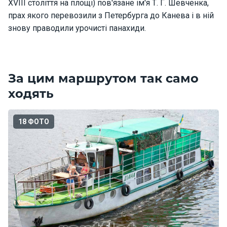
XVIII століття на площі) пов'язане ім'я Т. Г. Шевченка,
Програ
прах якого перевозили з Петербурга до Канева і в ній
ми
знову праводили урочисті панахиди.
відпочи
нку
Подару
За цим маршрутом так само
нкові
ходять
сертифі
кати
18 ФОТО
Розваг
и
Річкові
прогул
янки
Відгуки