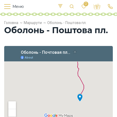
0
Меню
Т
е
К
У
Головна
Маршрути
Оболонь - Поштова пл.
иї
к
п
Оболонь - Поштова пл.
в
р
л
о
х
о
д
и
Х
а
р
ч
у
в
а
н