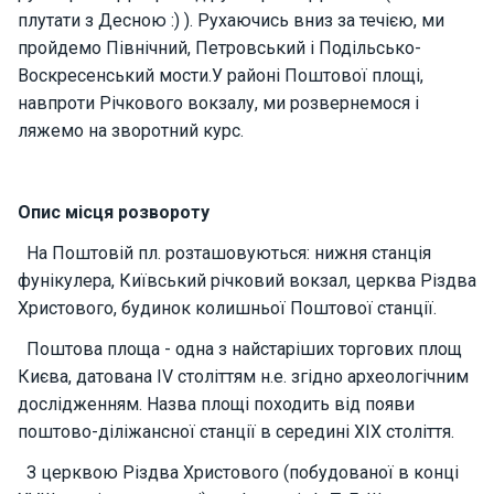
о
плутати з Десною :) ). Рухаючись вниз за течією, ми
р
пройдемо Північний, Петровський і Подільсько-
н
Воскресенський мости.У районі Поштової площі,
і
я
навпроти Річкового вокзалу, ми розвернемося і
х
ляжемо на зворотний курс.
т
и
Опис місця розвороту
К
На Поштовій пл. розташовуються: нижня станція
а
фунікулера, Київський річковий вокзал, церква Різдва
т
Христового, будинок колишньої Поштової станції.
е
р
Поштова площа - одна з найстаріших торгових площ
и
Києва, датована IV століттям н.е. згідно археологічним
дослідженням. Назва площі походить від появи
Про
поштово-діліжансної станції в середині XIX століття.
нас
З церквою Різдва Христового (побудованої в конці