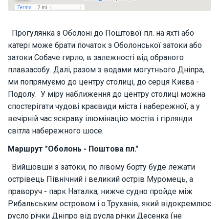
н
я
Прогулянка з Оболоні до Поштової пл. на яхті або
В
катері може брати початок з Оболонської затоки або
і
затоки Собаче гирло, в залежності від обраного
т
плавзасобу. Далі, разом з водами могутнього Дніпра,
р
ми попрямуємо до центру столиці, до серця Києва -
и
л
Подолу. У міру наближення до центру столиці можна
ь
спостерігати чудові краєвиди міста і набережної, а у
н
вечірній час яскраву ілюмінацію мостів і гірлянди
і
світла набережного шосе.
я
х
Маршрут "Оболонь - Поштова пл."
т
и
Вийшовши з затоки, по лівому борту буде лежати
острівець Північний і великий острів Муромець, а
праворуч - парк Наталка, нижче судно пройде між
М
Рибальським островом і о.Труханів, який відокремлює
о
т
русло річки Дніпро від русла річки Десенка (не