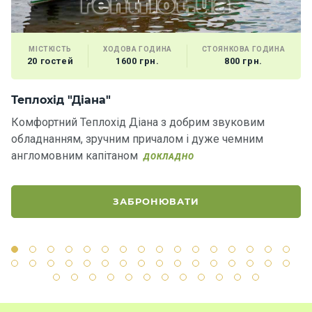
Контакт
и
МІСТКІСТЬ
ХОДОВА ГОДИНА
СТОЯНКОВА ГОДИНА
20 гостей
1600 грн.
800 грн.
Теплохід "Діана"
Т
Комфортний Теплохід Діана з добрим звуковим
Те
обладнанням, зручним причалом і дуже чемним
пр
англомовним капітаном
ДОКЛАДНО
Д
ЗАБРОНЮВАТИ